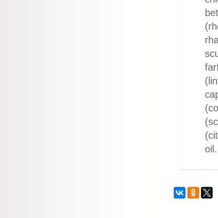
be
(rh
rha
scu
far
(li
cap
(co
(sc
(ci
oil.