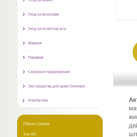
Уход за кожей
Уход за волосами
Уход за полостью рта
Макияж
Парфюм
Сезонное предложение
Эко-средства для дома Greenpin
Ак
Атрибутика
ма
жи
Fitness Catalyst
да
шл
Yoo GO