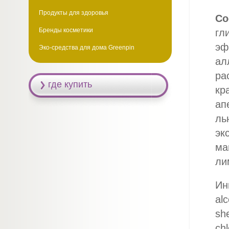
Продукты для здоровья
Со
Бренды косметики
гл
эф
Эко-средства для дома Greenpin
ал
ра
где купить
кр
ап
ль
эк
ма
ли
Инг
alc
she
chl