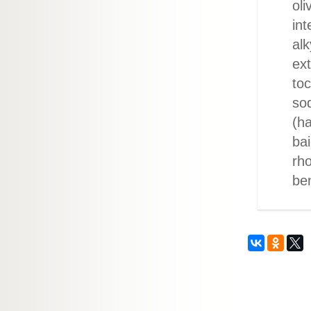
oli
int
alk
ext
toc
sod
(ha
bai
rho
be