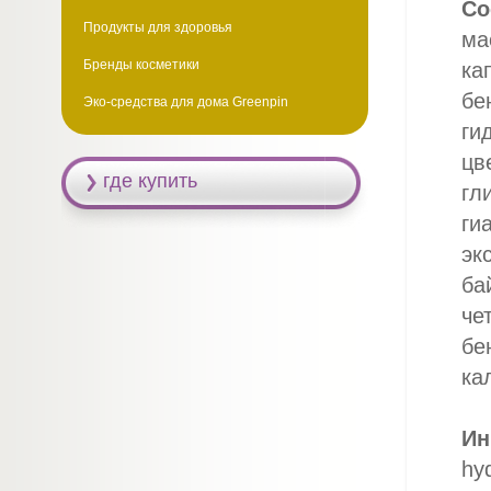
Со
Продукты для здоровья
ма
Бренды косметики
ка
бе
Эко-средства для дома Greenpin
ги
цв
где купить
гл
ги
эк
ба
че
бе
ка
Ин
hyd