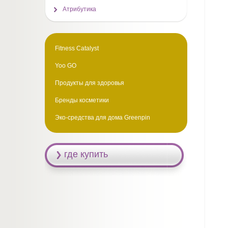
Атрибутика
Fitness Catalyst
Yoo GO
Продукты для здоровья
Бренды косметики
Эко-средства для дома Greenpin
где купить