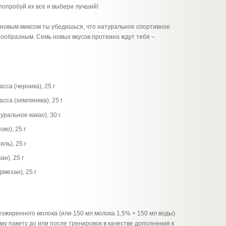
попробуй их все и выбери лучший!
м новым миксом ты убедишься, что натуральное спортивное
ообразным. Семь новых вкусов протеина ждут тебя –
са (черника), 25 г
сса (земляника), 25 г
ральное какао), 30 г
ко), 25 г
ль), 25 г
н), 25 г
мезан), 25 г
зжиренного молока (или 150 мл молока 1,5% + 150 мл воды)
у пакету до или после тренировок в качестве дополнения к