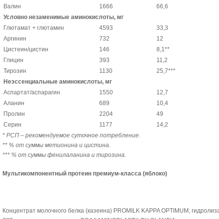
Валин
1666
66,6
Условно незаменимые аминокислоты, мг
Глютамат + глютамин
4593
33,3
Аргинин
732
12
Цистеин/цистин
146
8,1**
Глицин
393
11,2
Тирозин
1130
25,7***
Неэссенциальные аминокислоты, мг
Аспартат/аспарагин
1550
12,7
Аланин
689
10,4
Пролин
2204
49
Серин
1177
14,2
* РСП – рекомендуемое суточное потребление.
** % от суммы метионина и цистина.
*** % от суммы фенилаланина и тирозина.
Мультикомпонентный протеин премиум-класса (яблоко)
Концентрат молочного белка (казеина) PROMILK KAPPA OPTIMUM, гидроли