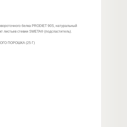
ывороточного белка PRODIET 90S, натуральный
акт листьев стевии SWETA® (подсластитель).
ГО ПОРОШКА (25 Г)