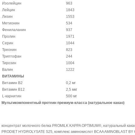
Изолейцин
963
Лейцин
1843
Лизин
1553
Метионин
534
Фенилаланин
937
Пролин
1971
Серин
1044
Треонин
823
Триптофан
244
Тирозин
1004
Валин
1222
ВИТАМИНЫ
Витамин В2
0,2 мг
Витамин В12
2,5 мкг
L-карнитин
500 мг
Мультикомпонентный протеин премиум-класса (натуральное какао)
концентрат молочного белка PROMILK KAPPA OPTIMUM®, натуральный какао
PRODIET HYDROLYSATE S25, комплекс аминокислот BCAA AMINOBLAST BY G