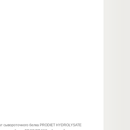
зат сывороточнoго белка PRODIET HYDROLYSATE