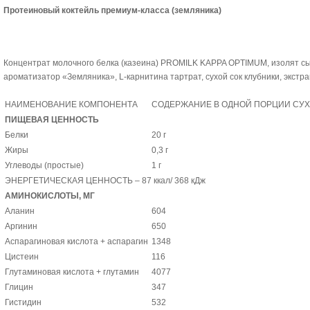
Протеиновый коктейль премиум-класса (земляника)
Концентрат молочного белка (казеина) PROMILK KAPPA OPTIMUM, изолят с
ароматизатор «Земляника», L-карнитина тартрат, сухой сок клубники, экстр
НАИМЕНОВАНИЕ КОМПОНЕНТА
СОДЕРЖАНИЕ В ОДНОЙ ПОРЦИИ СУХО
ПИЩЕВАЯ ЦЕННОСТЬ
Белки
20 г
Жиры
0,3 г
Углеводы (простые)
1 г
ЭНЕРГЕТИЧЕСКАЯ ЦЕННОСТЬ – 87 ккал/ 368 кДж
АМИНОКИСЛОТЫ, МГ
Аланин
604
Аргинин
650
Аспарагиновая кислота + аспарагин
1348
Цистеин
116
Глутаминовая кислота + глутамин
4077
Глицин
347
Гистидин
532