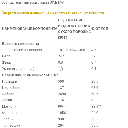
90S, экстракт листьев стевии SWETA®
Энергетическая ценность и содержание активных веществ
СОДЕРЖАНИЕ
В ОДНОЙ ПОРЦИИ
НАИМЕНОВАНИЕ КОМПОНЕНТА
% ОТ РСП
СУХОГО ПОРОШКА
(30 Г)
Базовые компоненты
Энергетическая ценность
107 ккал/448 кДж
4,3
Белки
24 г
32
Жиры
0,6 г
0,7
Углеводы (простые)
1,3 г
0,4
Незаменимые аминокислоты, мг
Гистидин
599
28,5
Изолейцин
1371
68,6
Лейцин
2690
58,5
Лизин
1767
43,1
Метионин
604
33,6**
Фенилаланин
1056
24***
Треонин
938
39,1
Триптофан
284
35,5