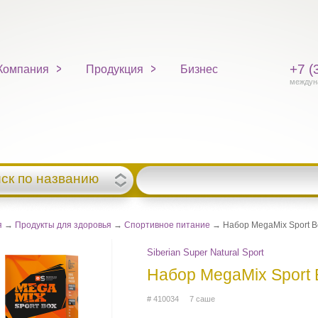
+7 (
Компания
Продукция
Бизнес
междун
ск по названию
я
→
Продукты для здоровья
→
Спортивное питание
→ Набор MegaMix Sport Box
Siberian Super Natural Sport
Набор MegaMix Sport B
# 410034 7 саше