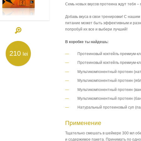
Семь новых вкусов протеина ждут тебя – 
Добавь вкуса в свои тренировки! С наши
питание может быть эффективным и разн
попробуй их все и выбери лучший!
В коробке ты найдешь:
210
lei
Протеиновый коктейль премиум-клас
Протеиновый коктейль премиум-кла
Мультикомпонентный протеин (нату
Мультикомпонентный протеин (ябло
Мультикомпонентный протеин (вани
Мультикомпонентный протеин (бана
Натуральный протеиновый суп (пар
Применение
Тщательно смешать в шейкере 300 мл обе
и содержимое пакета. Принимать по одном