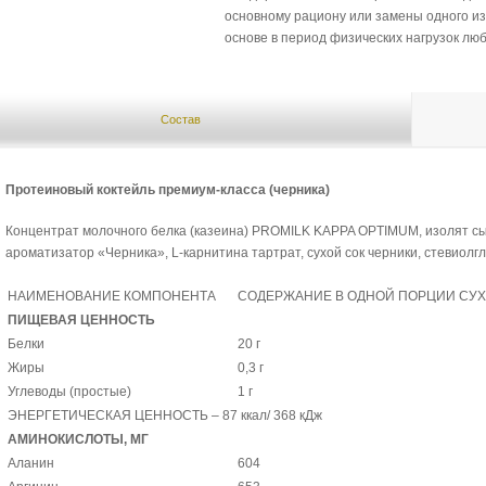
основному рациону или замены одного и
основе в период физических нагрузок лю
Состав
Протеиновый коктейль премиум-класса (черника)
Концентрат молочного белка (казеина) PROMILK KAPPA OPTIMUM, изолят с
ароматизатор «Черника», L-карнитина тартрат, сухой сок черники, стевиол
НАИМЕНОВАНИЕ КОМПОНЕНТА
СОДЕРЖАНИЕ В ОДНОЙ ПОРЦИИ СУХО
ПИЩЕВАЯ ЦЕННОСТЬ
Белки
20 г
Жиры
0,3 г
Углеводы (простые)
1 г
ЭНЕРГЕТИЧЕСКАЯ ЦЕННОСТЬ – 87 ккал/ 368 кДж
АМИНОКИСЛОТЫ, МГ
Аланин
604