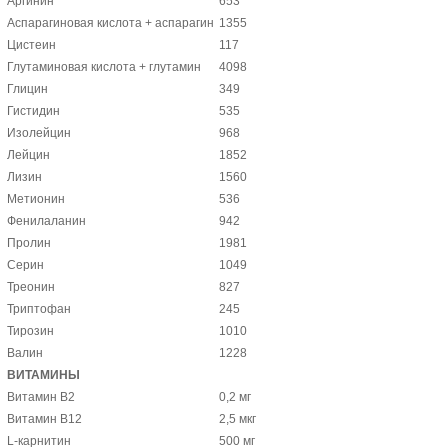
Аргинин
653
Аспарагиновая кислота + аспарагин
1355
Цистеин
117
Глутаминовая кислота + глутамин
4098
Глицин
349
Гистидин
535
Изолейцин
968
Лейцин
1852
Лизин
1560
Метионин
536
Фенилаланин
942
Пролин
1981
Серин
1049
Треонин
827
Триптофан
245
Тирозин
1010
Валин
1228
ВИТАМИНЫ
Витамин В2
0,2 мг
Витамин В12
2,5 мкг
L-карнитин
500 мг