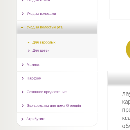
Уход за кожей
Уход за волосами
Уход за полостью рта
Для взрослых
Для детей
Макияж
Парфюм
Сезонное предложение
ла
ка
Эко-средства для дома Greenpin
пр
кс
Атрибутика
об