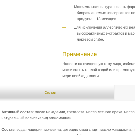
Максимальная натуральность форм
биоразлагаемых консервантов но
продукта – 18 месяцев.
Для исключения аллергических ре
высокоактивных экстрактов и ма
локтевом сгибе.
Применение
Нанести на очищенную кожу лица, избегая
маски смыть теплой водой или промокнут
мере необходимости.
Состав
Активный состав:
масло макадамии, трегалоза, масло лесного ореха, масло 
натуральный полисахарид глюкоманнан.
Состав:
вода, глицерин, мочевина, цетеариловый спирт, масло макадамии, 