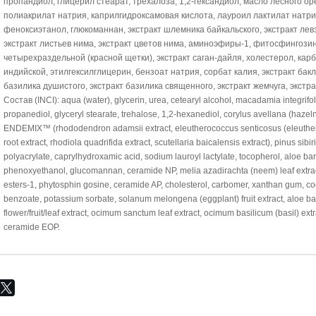
пропандиол, глицерил стеарат, трехалоза, 1,2-гександиол, масло лесного оре
полиакрилат натрия, каприлгидроксамовая кислота, лауроил лактилат натрия
феноксиэтанол, глюкоманнан, экстракт шлемника байкальского, экстракт ле
экстракт листьев нима, экстракт цветов нима, аминоэфиры-1, фитосфингози
четырехраздельной (красной щетки), экстракт саган-дайля, холестерол, карб
индийской, этилгексилглицерин, бензоат натрия, сорбат калия, экстракт бакла
базилика душистого, экстракт базилика священного, экстракт жемчуга, экстр
Состав (INCI): aqua (water), glycerin, urea, cetearyl alcohol, macadamia integrifol
propanediol, glyceryl stearate, trehalose, 1,2-hexanediol, corylus avellana (haz
ENDEMIX™ (rhododendron adamsii extract, eleutherococcus senticosus (eleuthero)
root extract, rhodiola quadrifida extract, scutellaria baicalensis extract), pinus sibi
polyacrylate, caprylhydroxamic acid, sodium lauroyl lactylate, tocopherol, aloe barb
phenoxyethanol, glucomannan, ceramide NP, melia azadirachta (neem) leaf extract
esters-1, phytosphin gosine, ceramide AP, cholesterol, carbomer, xanthan gum, cocci
benzoate, potassium sorbate, solanum melongena (eggplant) fruit extract, aloe ba
flower/fruit/leaf extract, ocimum sanctum leaf extract, ocimum basilicum (basil) ext
ceramide EOP.