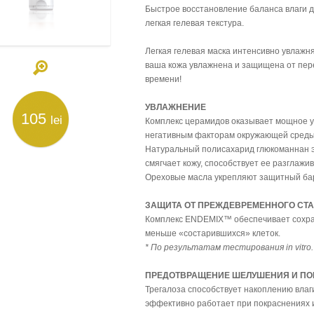
Быстрое восстановление баланса влаги 
легкая гелевая текстура.
Легкая гелевая маска интенсивно увлажн
ваша кожа увлажнена и защищена от пер
времени!
УВЛАЖНЕНИЕ
105
lei
Комплекс церамидов оказывает мощное у
негативным факторам окружающей среды
Натуральный полисахарид глюкоманнан э
смягчает кожу, способствует ее разглажи
Ореховые масла укрепляют защитный бар
ЗАЩИТА ОТ ПРЕЖДЕВРЕМЕННОГО СТ
Комплекс ENDEMIX™ обеспечивает сохран
меньше «состарившихся» клеток.
* По результатам тестирования in vitro.
ПРЕДОТВРАЩЕНИЕ ШЕЛУШЕНИЯ И ПО
Трегалоза способствует накоплению влаги
эффективно работает при покраснениях