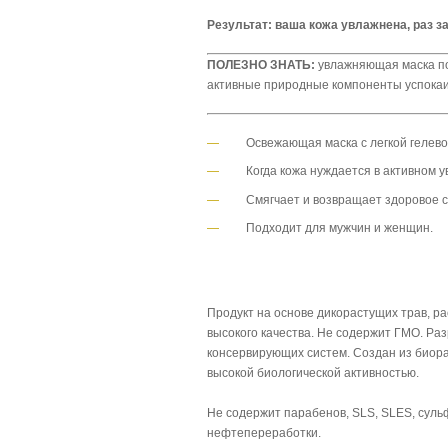
Результат: ваша кожа увлажнена, раз з
ПОЛЕЗНО ЗНАТЬ:
увлажняющая маска по
активные природные компоненты успокаи
Освежающая маска с легкой гелево
Когда кожа нуждается в активном 
Смягчает и возвращает здоровое 
Подходит для мужчин и женщин.
Продукт на основе дикорастущих трав, р
высокого качества. Не содержит ГМО. Ра
консервирующих систем. Создан из биора
высокой биологической активностью.
Не содержит парабенов, SLS, SLES, суль
нефтепереработки.