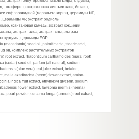
ха, экстракт элеутерококка, масло кедра, отдушка,
, токоферол, экстракт сока листьев алоэ, бетаин,
взеи сафлоровидной (маральего корня), церамиды NP,
н, церамиды AP, экстракт родиолы
омер, ксантановая камедь, экстракт кокцинии
жана, экстракт алоэ, экстракт хны, экстракт
акт куркумы, церамиды EOP.
ia (macadamia) seed oil, palmitic acid, stearic acid,
elnut) oil, комплекс растительных экстрактов
 root extract, rhaponticum carthamoides (maral root)
rica (cedar) seed oil, parfum (all natural), sodium
adensis (aloe vera) leaf juice extract, betaine,
, melia azadirachta (neem) flower extract, amino-
nia indica fruit extract, ethylhexyl glycerin, sodium
rbadensis flower extract, lawsonia inermis (henna)
ract, pearl powder, curcuma longa (turmeric) root extract,