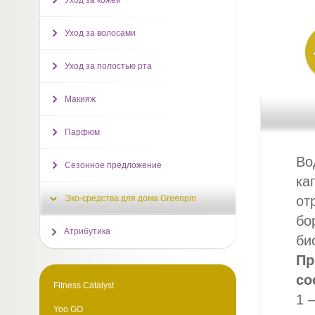
Уход за кожей
Уход за волосами
Уход за полостью рта
Макияж
Парфюм
Во
Сезонное предложение
ка
Эко-средства для дома Greenpin
от
бо
Атрибутика
би
Пр
со
Fitness Catalyst
1 
Yoo GO