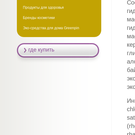
Со
Продукты для здоровья
ги
Бренды косметики
ма
ги
Эко-средства для дома Greenpin
ма
ке
где купить
гл
ал
ба
эк
эк
Инг
chl
sa
(rh
rha