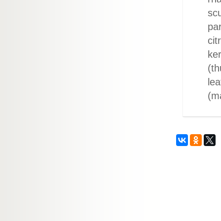
scu
par
cit
ker
(th
lea
(m