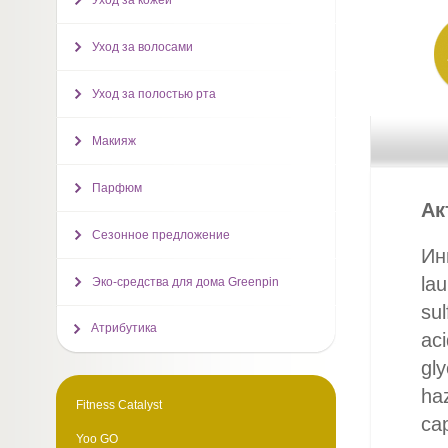
Уход за кожей
Уход за волосами
Уход за полостью рта
Макияж
Парфюм
Ак
Сезонное предложение
Инг
la
Эко-средства для дома Greenpin
sul
Атрибутика
aci
gly
haz
Fitness Catalyst
cap
Yoo GO