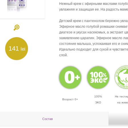
Нежный крем с эфирными маслами голубо
увлажняя и защищая ее. На радость мам
Детский крем с пантенолом бережно увл
Эфирное масло голубой ромашки снимает
диатезе и укусах насекомых, а экстракт 
заживлению царапин. Эфирное масло лав
состояние малыша, успокаивая его и сни
141
lei
Идеально подходит для сухой и чувствит
слой.
100%
Не тести
Возраст 0+
ЭКО
на жив
Состав