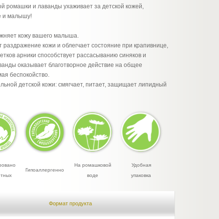
й ромашки и лаванды ухаживает за детской кожей,
е и малышу!
ажняет кожу вашего малыша.
 раздражение кожи и облегчает состояние при крапивнице,
цветков арники способствует рассасыванию синяков и
анды оказывает благотворное действие на общее
мая беспокойство.
ельной детской кожи: смягчает, питает, защищает липидный
ровано
На ромашковой
Удобная
Гипоаллергенно
отных
воде
упаковка
Формат продукта