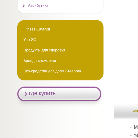
Атрибутика
Fitness Catalyst
Yoo GO
Продукты для здоровья
Бренды косметики
Эко-средства для дома Greenpin
где купить
Ак
- 
- 