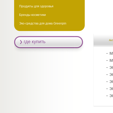
Продукты для здоровья
Бренды косметики
Эко-средства для дома Greenpin
Ак
где купить
- 
- 
- 
- 
- 
- 
- 