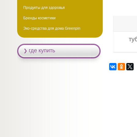
Продукты для здоровья
Бренды косметики
Эко-средства для дома Greenpin
ту
ло зимолюбки, флавоноиды.
где купить
hydrogenated polyisobutene,
glycerin, pentaerythrityldistearatе,
lhydroxamic acid, caprylyl glycol,
urea, lysolecithin,
 disuccinate, gaultheria procumbens