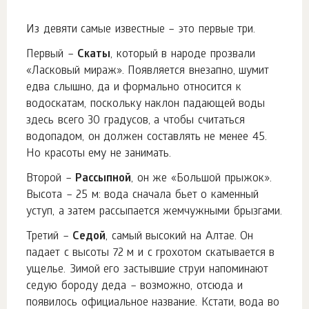
Из девяти самые известные – это первые три.
Первый –
Скаты
, который в народе прозвали
«Ласковый мираж». Появляется внезапно, шумит
едва слышно, да и формально относится к
водоскатам, поскольку наклон падающей воды
здесь всего 30 градусов, а чтобы считаться
водопадом, он должен составлять не менее 45.
Но красоты ему не занимать.
Второй –
Рассыпной
, он же «Большой прыжок».
Высота – 25 м: вода сначала бьет о каменный
уступ, а затем рассыпается жемчужными брызгами.
Третий –
Седой
, самый высокий на Алтае. Он
падает с высоты 72 м и с грохотом скатывается в
ущелье. Зимой его застывшие струи напоминают
седую бороду деда – возможно, отсюда и
появилось официальное название. Кстати, вода во