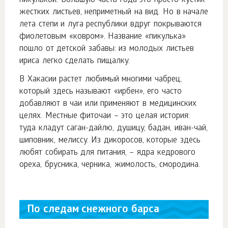
пикулькой. Большую часть года это просто кустик
жестких листьев, неприметный на вид. Но в начале
лета степи и луга республики вдруг покрываются
фиолетовым «ковром». Название «пикулька»
пошло от детской забавы: из молодых листьев
ириса легко сделать пищалку.
В Хакасии растет любимый многими чабрец,
который здесь называют «ирбен», его часто
добавляют в чаи или применяют в медицинских
целях. Местные фиточаи – это целая история:
туда кладут саган-дайлю, душицу, бадан, иван-чай,
шиповник, мелиссу. Из дикоросов, которые здесь
любят собирать для питания, – ядра кедрового
ореха, брусника, черника, жимолость, смородина.
По следам снежного барса