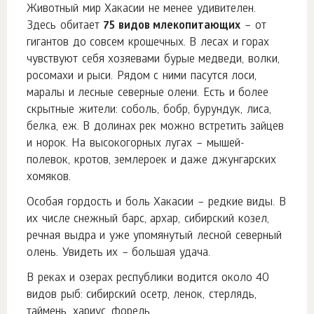
Животный мир Хакасии не менее удивителен.
Здесь обитает
75 видов млекопитающих
– от
гигантов до совсем крошечных. В лесах и горах
чувствуют себя хозяевами бурые медведи, волки,
росомахи и рыси. Рядом с ними пасутся лоси,
маралы и лесные северные олени. Есть и более
скрытные жители: соболь, бобр, бурундук, лиса,
белка, еж. В долинах рек можно встретить зайцев
и норок. На высокогорных лугах – мышей-
полевок, кротов, землероек и даже джунгарских
хомяков.
Особая гордость и боль Хакасии – редкие виды. В
их числе снежный барс, архар, сибирский козел,
речная выдра и уже упомянутый лесной северный
олень. Увидеть их – большая удача.
В реках и озерах республики водится около 40
видов рыб: сибирский осетр, ленок, стерлядь,
таймень, хариус, форель.