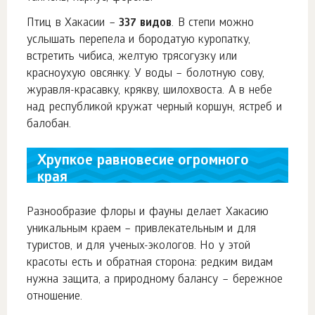
Птиц в Хакасии –
337 видов
. В степи можно
услышать перепела и бородатую куропатку,
встретить чибиса, желтую трясогузку или
красноухую овсянку. У воды – болотную сову,
журавля-красавку, крякву, шилохвоста. А в небе
над республикой кружат черный коршун, ястреб и
балобан.
Хрупкое равновесие огромного
края
Разнообразие флоры и фауны делает Хакасию
уникальным краем – привлекательным и для
туристов, и для ученых-экологов. Но у этой
красоты есть и обратная сторона: редким видам
нужна защита, а природному балансу – бережное
отношение.