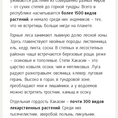
уживаются растения из совершенно разных миров
– от сухих степей до горной тундры. Всего в
республике насчитывается
более 1500 видов
растений
, и немало среди них эндемиков – тех,
что не встретишь больше нигде на планете.
Горные леса занимают львиную долю лесной зоны.
Здесь главенствуют хвойные породы: лиственница,
ель, кедр, пихта, сосна. В степных и лесостепных
районах чаще встречаются березовые рощи, реже
– осиновые и тополевые. Степи Хакасии – это
царство ковыля, осоки, чия и мятликовых. Луга
радуют разнотравьем: овсяница, клевер, луговая
герань. Высоко в горах, в тундровой зоне,
преобладают мхи и лишайники, а у водоемов
можно встретить тростник, камыш и осоку.
Отдельная гордость Хакасии –
почти 300 видов
лекарственных растений
. Среди них
тысячелистник, зверобой, полынь, пикульник,