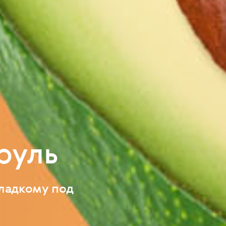
руль
сладкому под