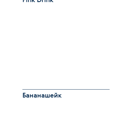
Бананашейк