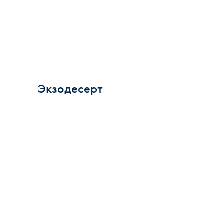
Экзодесерт