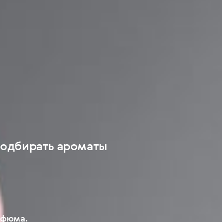
 подбирать ароматы
рфюма.