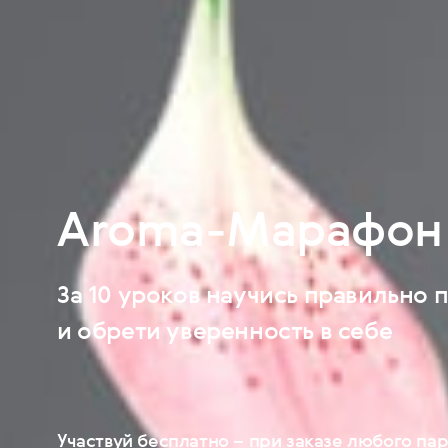
Aroma-Марафон
За 10 уроков научись правильно
и обрети уверенность в себе
Участвуй бесплатно – при заказе любого па