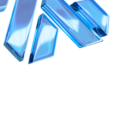
1996–2026 SRL "MK" Siberian health "". Toate drepturile sunt rezervate.
Derularea materialelor acestui site este posibilă doar cu condiția că ampl